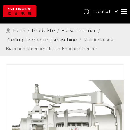
Deutsch
English
Português
Heim
Produkte
Fleischtrenner
/
/
/
Español
Geflügelzerlegungsmaschine
/
Multifunktions-
Pусский
Branchenführender Fleisch-Knochen-Trenner
Français
العربية