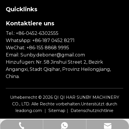
Quicklinks
Kontaktiere uns
Tel.: +86-0452-6302555
WhatsApp: +86-187 0452 8271
WeChat: +86-155 8868 9995
Email:
Sunby.deboner@gmail.com
Hinzufügen: Nr. 58 Jinshui Street 2, Bezirk
Angangxi, Stadt Qiqihar, Provinz Heilongjiang,
China.
Urheberrecht ©
2026
QI QI HAR SUNBY MACHINERY
CO., LTD. Alle Rechte vorbehalten.Unterstützt durch
leadong.com
｜
Sitemap
｜
Datenschutzrichtlinie
Sunby.deboner@gmail.com
+86-0452-6302555
+86-18704528271