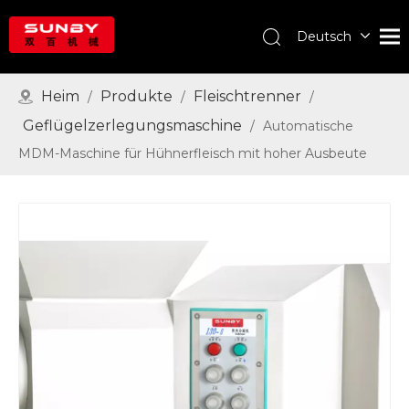
Deutsch
English
Português
Heim
Produkte
Fleischtrenner
/
/
/
Español
Geflügelzerlegungsmaschine
/
Automatische
Pусский
MDM-Maschine für Hühnerfleisch mit hoher Ausbeute
Français
العربية