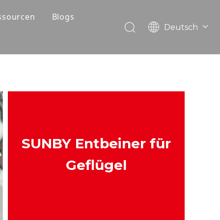
ssourcen
Blogs
Deutsch
FAQ
English
Português
Herunterladen
Español
Video
Pусский
Français
العربية
SUNBY Entbeiner für
Geflügel