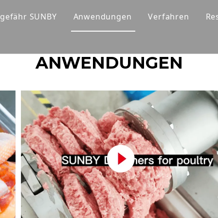
gefähr SUNBY
Anwendungen
Verfahren
Re
r
Unternehmensprofil
ANWENDUNGEN
Fleischwolf
Warum wir
Rückmeldung