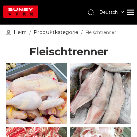
Deutsch
English
Português
Heim
Produktkategorie
/
/
Fleischtrenner
Español
Pусский
Fleischtrenner
Français
العربية