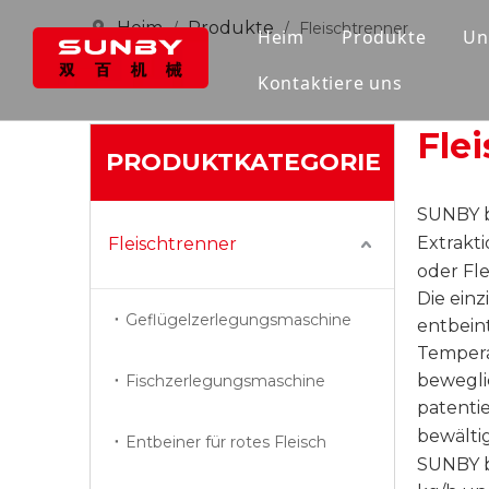
Heim
Produkte
/
/
Fleischtrenner
Heim
Produkte
Un
Kontaktiere uns
Fleischtrenne
Industrieller 
Fle
PRODUKTKATEGORIE
SUNBY b
Extrakti
Fleischtrenner
oder Fl
Die ein
Geflügelzerlegungsmaschine
entbein
Tempera
bewegli
Fischzerlegungsmaschine
patenti
bewält
Entbeiner für rotes Fleisch
SUNBY b