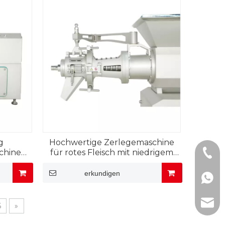
g
Hochwertige Zerlegemaschine
schinen
für rotes Fleisch mit niedrigem
+86-0
en
Kalziumgehalt
erkundigen
+86-1
Sunby
6
»