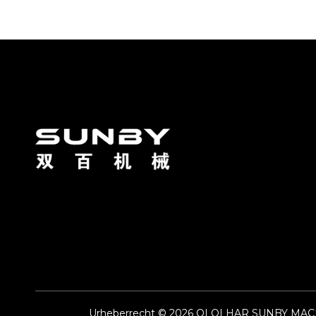
Urheberrecht ©
2026
QI QI HAR SUNBY MACHIN