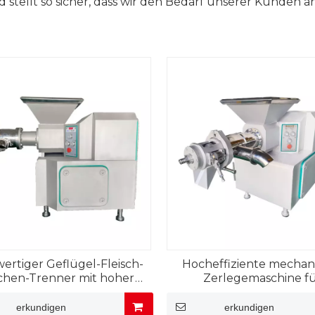
d stellt so sicher, dass wir den Bedarf unserer Kunden
ertiger Geflügel-Fleisch-
Hocheffiziente mechan
hen-Trenner mit hoher
Zerlegemaschine f
Kapazität
Hühnerfleisch
erkundigen
erkundigen