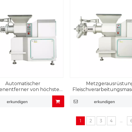
Automatischer
Metzgerausrüstun
enentferner von höchster
Fleischverarbeitungsma
Qualität für die
für Zerlegemaschin
ndfleischverarbeitung
erkundigen
erkundigen
1
2
3
4
...