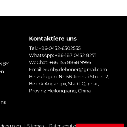
s
Kontaktiere uns
Tel.: +86-0452-6302555
WhatsApp: +86-187 0452 8271
WeChat: +86-155 8868 9995
UNBY
Email:
Sunby.deboner@gmail.com
en
Hinzufügen: Nr. 58 Jinshui Street 2,
Bezirk Angangxi, Stadt Qiqihar,
Provinz Heilongjiang, China.
uns
adong.com
｜
Sitemap
｜
Datenschutzrichtlinie