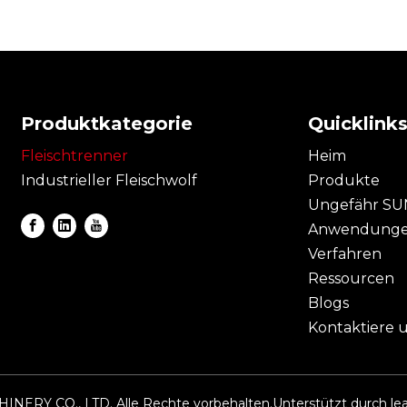
Produktkategorie
Quicklink
Fleischtrenner
Heim
Industrieller Fleischwolf
Produkte
Ungefähr S
Anwendung
Verfahren
Ressourcen
Blogs
Kontaktiere 
ERY CO., LTD. Alle Rechte vorbehalten.Unterstützt durch
le