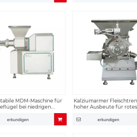
tabile MDM-Maschine für
Kalziumarmer Fleischtren
eflügel bei niedrigen
hoher Ausbeute für rotes
Temperaturen
mit Knochen
erkundigen
erkundigen