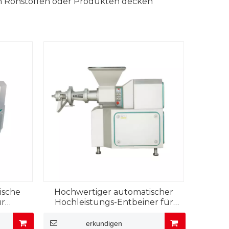
 an Rohstoffen oder Produkten decken
ische
Hochwertiger automatischer
ür
Hochleistungs-Entbeiner für
Geflügel
erkundigen