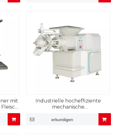
ner mit
Industrielle hocheffiziente
 Fleisch
mechanische
Zerlegungsmaschine für
Schweinefleisch
erkundigen