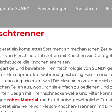
gefähr SUNBY
Anwendungen
Verfahren
Re
r
Unternehmensprofil
Fleischwolf
Warum wir
ischtrenner
Rückmeldung
ietet ein komplettes Sortiment an mechanischen Zerleg
on von Fleisch aus Rohstoffen mit Knochen wie Geflügel,
eischstücke, die Knochen enthalten.
zigartige und bewährte Trenntechnologie von SUNBY ge
ter Fleischprodukte, während gleichzeitig Fasern und T
turanstieg minimiert wird.Die Maschinen zeichnen sich
chen Teilen aus, wodurch sie einfach zu bedienen und 
erten Design mit Trennschneckenwelle und Filter können
igen
rohes Material
und bietet außergewöhnliche Funkti
ietet eine Reihe von Fleisch-Knochen-Trennern mit Ein