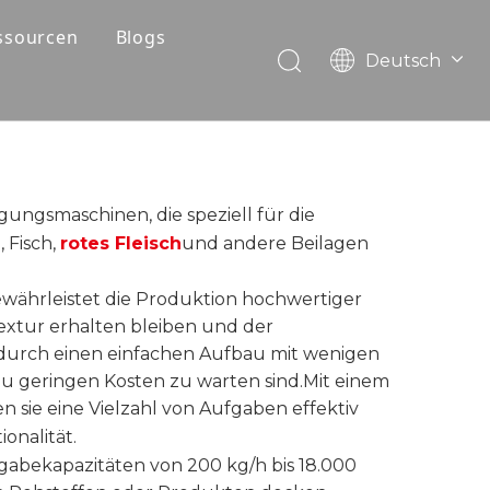
ssourcen
Blogs
Deutsch
FAQ
English
Português
Herunterladen
Español
Video
Pусский
ungsmaschinen, die speziell für die
Français
 Fisch,
rotes Fleisch
und andere Beilagen
العربية
währleistet die Produktion hochwertiger
extur erhalten bleiben und der
 durch einen einfachen Aufbau mit wenigen
zu geringen Kosten zu warten sind.Mit einem
 sie eine Vielzahl von Aufgaben effektiv
onalität.
gabekapazitäten von 200 kg/h bis 18.000