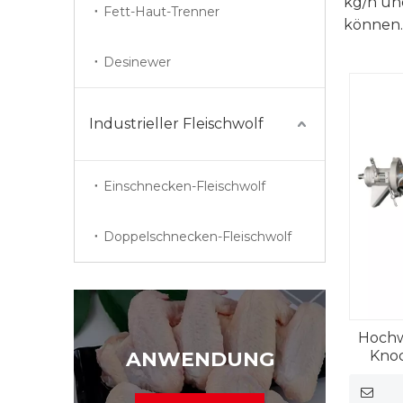
kg/h un
Fett-Haut-Trenner
können.
Desinewer
Industrieller Fleischwolf
Einschnecken-Fleischwolf
Doppelschnecken-Fleischwolf
Hochw
ANWENDUNG
Knoc