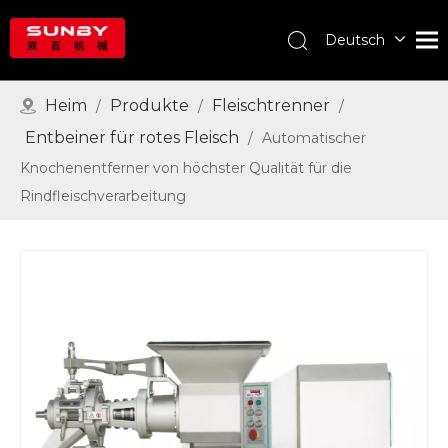
Deutsch
English
Português
Heim
Produkte
Fleischtrenner
/
/
/
Español
Entbeiner für rotes Fleisch
/
Automatischer
Pусский
Knochenentferner von höchster Qualität für die
Français
Rindfleischverarbeitung
العربية