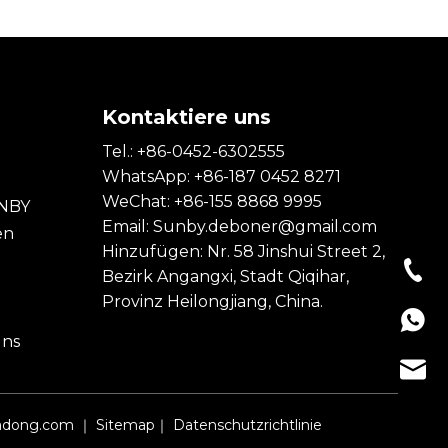
s
Kontaktiere uns
Tel.: +86-0452-6302555
WhatsApp: +86-187 0452 8271
WeChat: +86-155 8868 9995
UNBY
Email:
Sunby.deboner@gmail.com
en
Hinzufügen: Nr. 58 Jinshui Street 2,
+86-0
Bezirk Angangxi, Stadt Qiqihar,
Provinz Heilongjiang, China.
+86-1
uns
Sunby
adong.com
｜
Sitemap
｜
Datenschutzrichtlinie