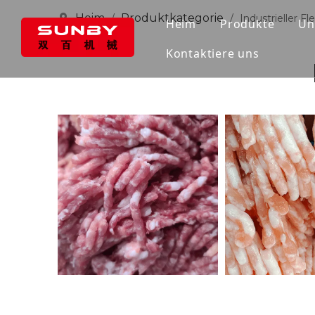
Heim
Produktkategorie
/
/
Industrieller Fl
Heim
Produkte
Un
Kontaktiere uns
Fleischtrenne
Industrieller 