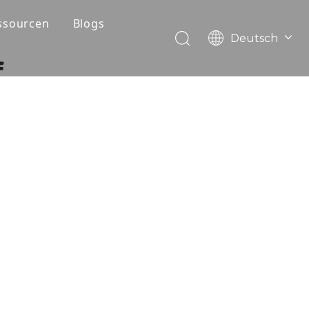
ssourcen
Blogs
Deutsch
FAQ
English
f
Português
Herunterladen
Español
Video
Pусский
Français
العربية