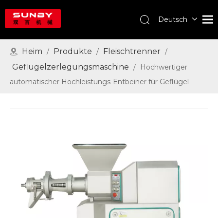
Deutsch
English
Português
Heim
Produkte
Fleischtrenner
/
/
/
Español
Geflügelzerlegungsmaschine
/
Hochwertiger
Pусский
automatischer Hochleistungs-Entbeiner für Geflügel
Français
العربية