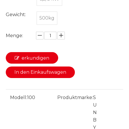
Gewicht:
500kg
Menge:
erkundigen
In den Einkaufswagen
Modell:
100
Produktmarke:
S
U
N
B
Y