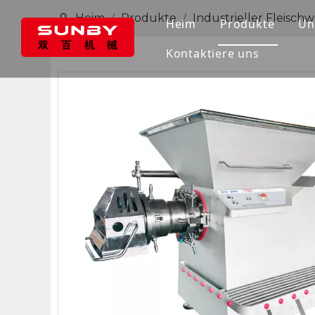
Heim
Produkte
Industrieller Fleischw
/
/
Heim
Produkte
Un
Kontaktiere uns
Fleischtrenne
Industrieller 