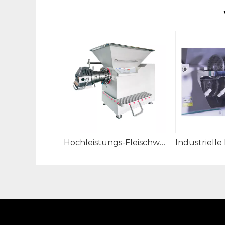
Hochleistungs-Fleischwolfschneider für den gewerblichen Gebrauch