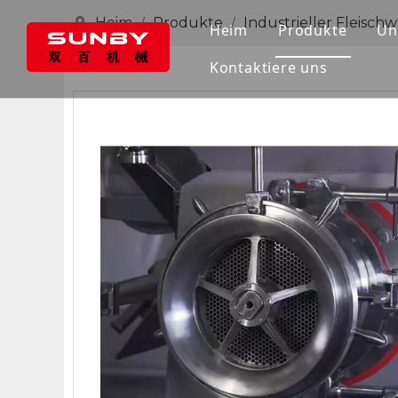
Heim
Produkte
Industrieller Fleischw
/
/
Heim
Produkte
Un
Kontaktiere uns
Fleischtrenne
Industrieller 