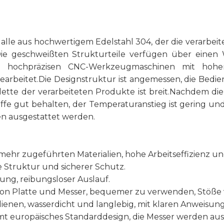
le aus hochwertigem Edelstahl 304, der die verarbeit
.Die geschweißten Strukturteile verfügen über eine
on hochpräzisen CNC-Werkzeugmaschinen mit hoher
earbeitet.Die Designstruktur ist angemessen, die Bed
lette der verarbeiteten Produkte ist breit.Nachdem die
fe gut behalten, der Temperaturanstieg ist gering und 
n ausgestattet werden.
mehr zugeführten Materialien, hohe Arbeitseffizienz und
 Struktur und sicherer Schutz.
ng, reibungsloser Auslauf.
von Platte und Messer, bequemer zu verwenden, Stöße 
ienen, wasserdicht und langlebig, mit klaren Anweisun
mt europäisches Standarddesign, die Messer werden aus