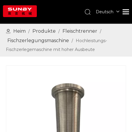
Deutsch
English
Português
Heim
Produkte
Fleischtrenner
/
/
/
Español
Fischzerlegungsmaschine
/
Hochleistungs-
Pусский
Fischzerlegemaschine mit hoher Ausbeute
Français
العربية