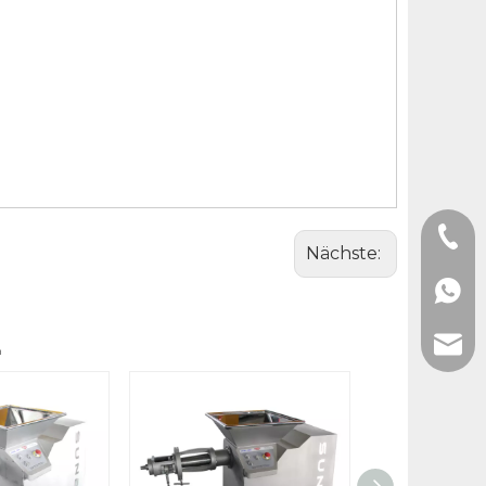
+86-0
Nächste:
+86-1
E
Sunby